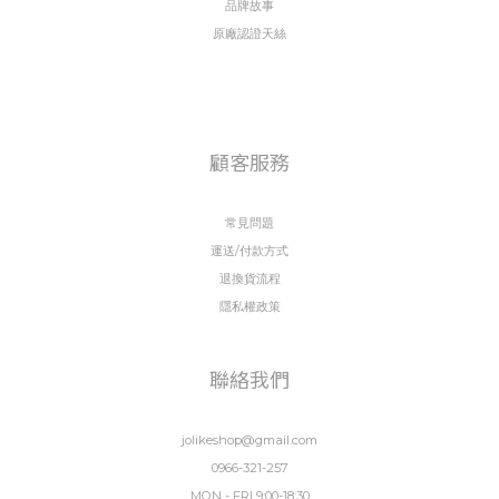
JOLIKE 夏日冰冰被｜涼感升級，全新登場面對台灣濕熱的夏天，久賴JOLIKE推出全
品牌故事
新升級版的「夏日冰冰被」，從布料、技術、設計全面升級，真正做到「一蓋就涼」的
原廠認證天絲
舒適體驗。 久賴冰冰被特色亮點：❄️ 更涼！Q-MAX 值高達 0.412 實測觸感涼感明
顯，蓋上瞬間清爽不悶熱。🌱 法國專利 Greenfirst® 防蟎抗敏 使用天然植物萃取成
分，無毒無害、安心親膚。💫 超絲滑親膚觸感 滑順不黏膩，肌膚觸碰即有降溫感。🎨
獨家10款花色 從可愛插畫風、文青幾何到低調知性風，任你搭配。🛏️ 4款同系列床包
顧客服務
枕套組 整組搭配涼感升級，視覺質感也更一致。 結語：挑對涼感被，決定你整個夏天
的睡眠品質涼感被並非越便宜越好，也不是表面冰涼就夠用，真正優質的涼感寢具，應
常見問題
該從材質、安全性到觸感設計都兼顧。若你正為酷暑夜晚難以入眠而煩惱，久賴
運送/付款方式
JOLIKE冰冰被絕對值得你試試看。讓涼感不只是一時的體感，而是整夜的舒眠體驗！
退換貨流程
隱私權政策
聯絡我們
jolikeshop@gmail.com
0966-321-257
MON - FRI 9:00-18:30