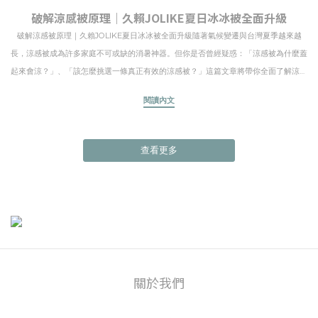
破解涼感被原理｜久賴JOLIKE夏日冰冰被全面升級
破解涼感被原理｜久賴JOLIKE夏日冰冰被全面升級隨著氣候變遷與台灣夏季越來越
長，涼感被成為許多家庭不可或缺的消暑神器。但你是否曾經疑惑：「涼感被為什麼蓋
起來會涼？」、「該怎麼挑選一條真正有效的涼感被？」這篇文章將帶你全面了解涼感
被的原理、技術、常見迷思，並介紹久賴 JOLIKE 夏日冰冰被，為你打造夏天也能安心
閱讀內文
熟睡的理想選擇。 涼感被的涼是怎麼來的？3大技術原理解密1. Q-MAX瞬間涼感值 Q-
MAX 值代表織物將熱量由人體傳導至布料表面的速度。 一般來說，Q-MAX 值超過
0.3 就可稱為「涼感布料」； 久賴冰冰被 Q-MAX 值高達 0.412，觸感瞬間冰涼，幫助
查看更多
肌膚降溫。2. 導熱與散熱材質 涼感被大多採用聚酯纖維或奈米導熱技術，能快速吸收
並散發熱氣，維持舒適溫度。3. 觸感絲滑，降低悶熱 表面越滑順、接觸肌膚時的摩擦
越小，就越能減少體感溫度。 破解常見迷思：不是「冰」才叫涼感❌ 涼感被不等於冷
氣毯：涼感被不是會「製冷」的機器，它是幫助肌膚降溫、感覺清爽的材質科技。✅
涼感 ≠ 溫度低：關鍵在於「熱傳導效率」與「觸感濕涼」，而非布料本身溫度。❌ 太
輕不代表更涼：重量與涼感無直接關係，重點是材質導熱與排濕表現。 怎麼挑選一條
真正有效的涼感被？✔ 看Q-MAX數值：高於0.3為標準，越高涼感越明顯。✔ 注意是否
關於我們
有認證：如OEKO-TEX無毒認證、專利標章等。✔ 觸感滑順、吸濕排汗：才不會睡到
半夜滿身汗。✔ 易清洗、可水洗：夏季經常流汗，清潔便利很重要。 推薦：久賴