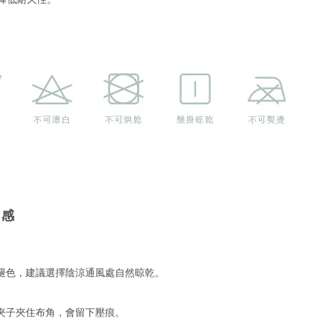
質感
褪色，建議選擇陰涼通風處自然晾乾。
夾子夾住布角，會留下壓痕。