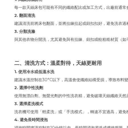
每一款天絲床包可能有不同的纖維配比或加工方式，出廠前通常
2. 翻面清洗
建議清洗前將床包翻面，並將拉鍊拉起或鈕扣扣好，避免洗衣過
3. 分類洗滌
與其他衣物分開洗，尤其避免與有拉鍊、鈕扣或較粗糙材質（如
二、清洗方式：溫柔對待，天絲更耐用
1. 使用冷水或低溫水洗
建議水溫控制在30°C以下，高溫會使纖維結構受損，導致布料
2. 選擇中性洗劑
使用無漂白劑、無螢光劑的中性洗衣精，避免破壞天絲纖維天然
3. 選擇柔洗模式
洗衣機可使用「輕柔洗」或「手洗模式」，轉速不宜過高，避免
4. 避免長時間浸泡
浸泡時間建議控制在10分鐘以內，長時間浸泡易造成纖維膨脹，