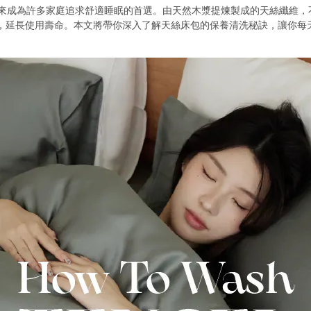
年來成為許多家庭追求舒適睡眠的首選。由天然木漿提煉製成的天絲纖維
，延長使用壽命。本文將帶你深入了解天絲床包的保養清洗秘訣，讓你每