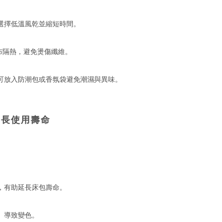
選擇低溫風乾並縮短時間。
布隔熱，避免燙傷纖維。
可放入防潮包或香氛袋避免潮濕與異味。
延長使用壽命
，有助延長床包壽命。
、導致變色。