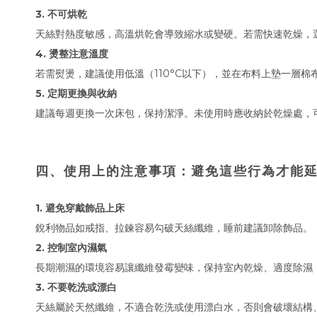
3. 不可烘乾
天絲對熱度敏感，高溫烘乾會導致縮水或變硬。若需快速乾燥，
4. 燙整注意溫度
若需熨燙，建議使用低溫（110°C以下），並在布料上墊一層棉
5. 定期更換與收納
建議每週更換一次床包，保持潔淨。未使用時應收納於乾燥處，
四、使用上的注意事項：避免這些行為才能
1. 避免穿戴飾品上床
銳利物品如戒指、拉鍊容易勾破天絲纖維，睡前建議卸除飾品。
2. 控制室內濕氣
長期潮濕的環境容易讓纖維發霉變味，保持室內乾燥、適度除濕
3. 不要乾洗或漂白
天絲屬於天然纖維，不適合乾洗或使用漂白水，否則會破壞結構