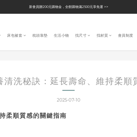
新會員贈200元購物金，全館購物滿2500元享免運 >>
床包被套
枕頭靠墊
生活小物
找尺寸
找材質
會員制度
養清洗秘訣：延長壽命、維持柔順
2025-07-10
持柔順質感的關鍵指南