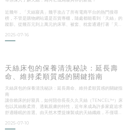
近幾年，「天絲寢具」幾乎攻占了所有電商平台的熱門搜尋
榜，不管是購物網站還是百貨專櫃，隨處都能看到「天絲」的
蹤影。從幾百元到上萬元的床單、被套、枕套通通打著「天
絲」名號，讓人不禁想問——究竟「天絲」是什麼材質？為何
2025-07-16
它能在台灣潮濕悶熱的氣候中贏得消費者的心？以下就帶你從
多個面向，深入了解這個被譽為「比絲更柔軟、比棉更吸水、
比麻更親膚」的夢幻纖維。
一、什麼是「天絲」？——來自大自然的永續纖維天絲是什
麼？
天絲床包的保養清洗秘訣：延長壽
「天絲」是一種以天然木漿為原料，經由環保工藝製成的
命、維持柔順質感的關鍵指南
天絲床包的保養清洗秘訣：延長壽命、維持柔順質感的關鍵指
南
讓你賴床的好寢具，如何陪你長長久久天絲（TENCEL™）床
包以其絲般柔滑、透氣親膚的特性，近年來成為許多家庭追求
舒適睡眠的首選。由天然木漿提煉製成的天絲纖維，不僅環
保，也特別適合敏感性肌膚使用。然而，這種材質也相對嬌
2025-07-10
嫩，需要細心的保養與正確的清洗方式，才能維持其最佳狀