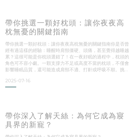
值
Q-MAX 值代表織物將熱量由人體傳導至布料表面的速度。
一般來說，Q-MAX 值超過 0.3 就可
帶你挑選一顆好枕頭：讓你夜夜高
枕無憂的關鍵指南
帶你挑選一顆好枕頭：讓你夜夜高枕無憂的關鍵指南你是否曾
經有過這樣的經驗：睡醒時肩頸僵硬、頭痛，甚至覺得越睡越
累？這很可能是你枕頭選錯了！在一夜好眠的過程中，枕頭的
角色可不容小覷。一顆支撐力不足或高度不當的枕頭，不僅會
影響睡眠品質，還可能造成肩頸不適、打鼾或呼吸不順。挑選
一顆適合自己的枕頭，是改善睡眠的第一步。本篇文章將帶你
2025-07-16
從睡姿、枕頭高度與硬度等面向，深入了解「如何挑選一顆好
枕頭」，讓你從今晚開始，真正做到高枕無憂。
一、別再忽略你的枕頭！NG枕頭可能帶來這些問題選錯枕頭
不僅影響睡眠，還可能對
帶你深入了解天絲：為何它成為寢
具界的新寵？
帶你深入了解天絲：為何它成為寢具界的新寵？