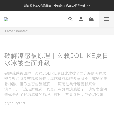
新會員贈200元購物金，全館購物滿2500元享免運 >>
Home
/
部落格列表
破解涼感被原理｜久賴JOLIKE夏日
冰冰被全面升級
破解涼感被原理｜久賴JOLIKE夏日冰冰被全面升級隨著氣候
變遷與台灣夏季越來越長，涼感被成為許多家庭不可或缺的消
暑神器。但你是否曾經疑惑：「涼感被為什麼蓋起來會
涼？」、「該怎麼挑選一條真正有效的涼感被？」這篇文章將
帶你全面了解涼感被的原理、技術、常見迷思，並介紹久賴
JOLIKE 夏日冰冰被，為你打造夏天也能安心熟睡的理想選
2025-07-17
擇。
涼感被的涼是怎麼來的？3大技術原理解密1. Q-MAX瞬間涼感