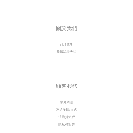
態，延長使用壽命。本文將帶你深入了解天絲床包的保養清洗
秘訣，讓你每天醒來都像剛鋪好的床單一樣舒爽。
一、清洗前的準備：養成好習慣，延長使用壽命
關於我們
1. 閱讀洗標說明
每一
品牌故事
原廠認證天絲
顧客服務
常見問題
運送/付款方式
退換貨流程
隱私權政策