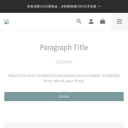
新會員贈200元購物金，全館購物滿2500元享免運 >>
Paragraph Title
Subtitle
Input your text contents to promote your product, or tell the
story about your shop.
Enter