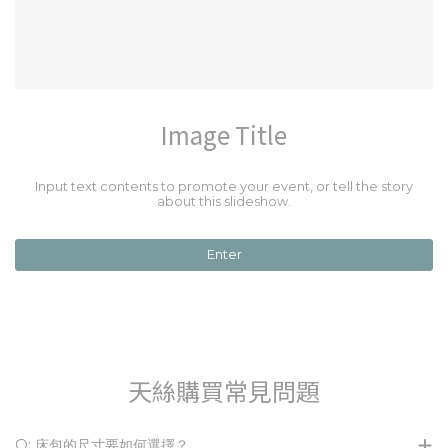
Image Title
Input text contents to promote your event, or tell the story
about this slideshow.
Enter
天絲購買常見問題
Q: 床包的尺寸要如何選擇？