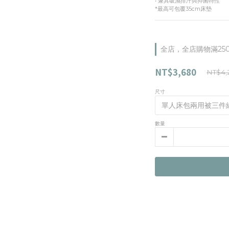
• 兼具吸濕排汗與抑菌特性
*最高可包覆35cm床墊
全店，全店購物滿25
NT$3,680
NT$4,
尺寸
數量