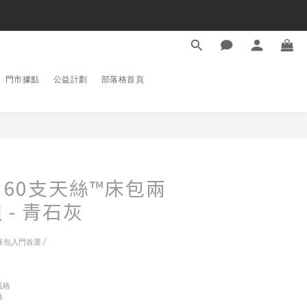
門市據點
公益計劃
部落格首頁
60支天絲™床包兩
 - 青石灰
包入門首選 /
風格
激