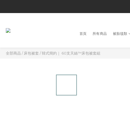
首頁
所有商品
被胎毯類
全部商品
/
床包被套
/
韓式簡約｜ 60支天絲™床包被套組