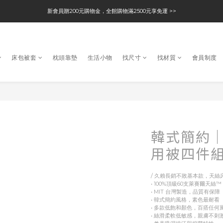
新會員贈200元購物金，全館購物滿2500元享免運 >>
床包被套
枕頭靠墊
生活小物
找尺寸
找材質
會員制度
韓式簡約｜
用被四件組
/ 久賴長銷不敗基本款，天絲床
• 100%頂級60支萊賽爾天絲™ 
• MIT 台灣製造，品質有保障
• 韓式簡約風格，素色最耐看
• 多款低飽和顏色，百搭任何
• 絲滑柔軟低敏感，親膚不刺