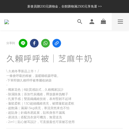
新會員贈200元購物金，全館購物滿2500元享免運 >>
分享到
久賴呼呼被｜芝麻牛奶
\ 久賴冬季新品上市！ /
一條會呼吸的棉被，溫暖睡眠森呼吸。
•下單即贈久賴呼呼被專屬收納袋
-
• 獨家花色｜8款質感款式，久賴獨家設計
• 除濕除臭｜添加竹炭纖維，釋放森林負離子
• 扎實手感｜雙面織纖維技術，表布堅韌不起球
• 蓬鬆柔軟｜1.5D超細纖維填充，被體蓬鬆超柔軟
• 超飽滿｜滿滿1.5kg填充，寒流突然來也不怕
• 超貼身｜針織布易延展，貼和身形不漏風
• 易清洗｜搭配洗衣袋可機洗，無需送洗
• 2in1｜貼心被耳設計，可直接蓋也可當被芯使用