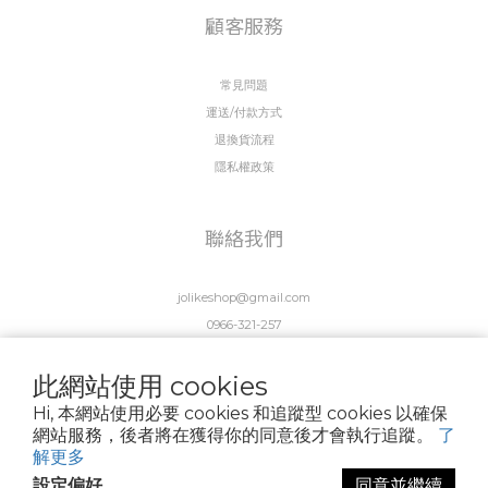
顧客服務
常見問題
運送/付款方式
退換貨流程
隱私權政策
聯絡我們
jolikeshop@gmail.com
0966-321-257
MON - FRI 9:00-18:30
此網站使用 cookies
台北市士林區文林路176號
久賴家居有限公司
Hi, 本網站使用必要 cookies 和追蹤型 cookies 以確保
網站服務，後者將在獲得你的同意後才會執行追蹤。
了
統編 90338166
解更多
設定偏好
同意並繼續